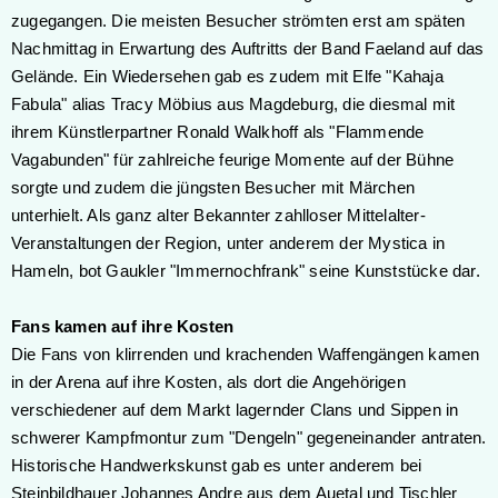
zugegangen. Die meisten Besucher strömten erst am späten
Nachmittag in Erwartung des Auftritts der Band Faeland auf das
Gelände. Ein Wiedersehen gab es zudem mit Elfe "Kahaja
Fabula" alias Tracy Möbius aus Magdeburg, die diesmal mit
ihrem Künstlerpartner Ronald Walkhoff als "Flammende
Vagabunden" für zahlreiche feurige Momente auf der Bühne
sorgte und zudem die jüngsten Besucher mit Märchen
unterhielt. Als ganz alter Bekannter zahlloser Mittelalter-
Veranstaltungen der Region, unter anderem der Mystica in
Hameln, bot Gaukler "Immernochfrank" seine Kunststücke dar.
Fans kamen auf ihre Kosten
Die Fans von klirrenden und krachenden Waffengängen kamen
in der Arena auf ihre Kosten, als dort die Angehörigen
verschiedener auf dem Markt lagernder Clans und Sippen in
schwerer Kampfmontur zum "Dengeln" gegeneinander antraten.
Historische Handwerkskunst gab es unter anderem bei
Steinbildhauer Johannes Andre aus dem Auetal und Tischler