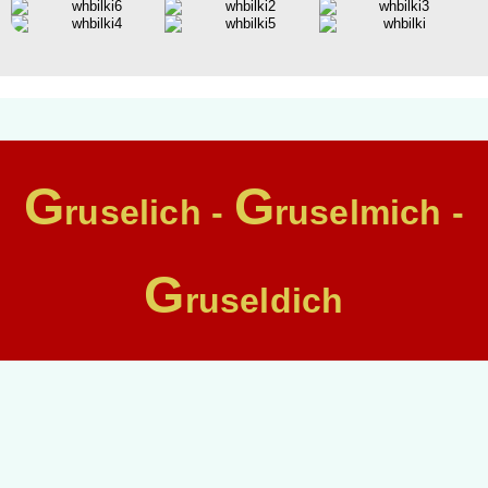
G
G
ruselich -
ruselmich -
G
ruseldich